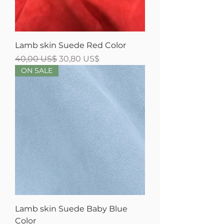
Lamb skin Suede Red Color
Precio
Precio de oferta
40,00 US$
30,80 US$
ON SALE
Lamb skin Suede Baby Blue
Color