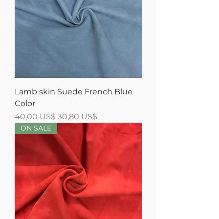
Lamb skin Suede French Blue
Color
Precio
Precio de oferta
40,00 US$
30,80 US$
ON SALE