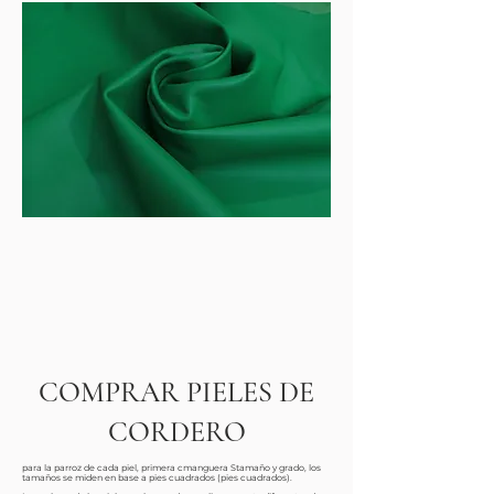
COMPRAR PIELES DE
CORDERO
para la p
arroz de cada piel, primera c
manguera S
tamaño y grado, los
tamaños se miden en base a pies cuadrados (pies cuadrados).