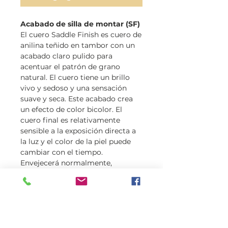
Acabado de silla de montar (SF)
El cuero Saddle Finish es cuero de
anilina teñido en tambor con un
acabado claro pulido para
acentuar el patrón de grano
natural. El cuero tiene un brillo
vivo y sedoso y una sensación
suave y seca. Este acabado crea
un efecto de color bicolor. El
cuero final es relativamente
sensible a la exposición directa a
la luz y el color de la piel puede
cambiar con el tiempo.
Envejecerá normalmente,
desarrollando una hermosa pátina
y adquiriendo más carácter en el
Nuestra piel de avestruz proviene
de una granja familiar en
Sudáfrica.
Todos nuestros avestruces se