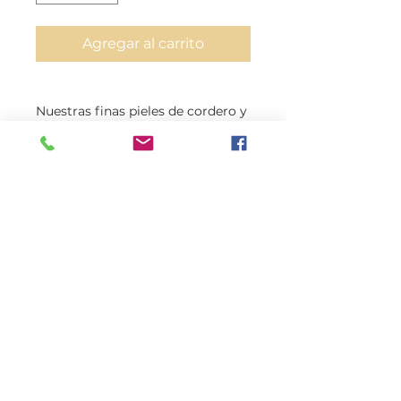
Agregar al carrito
Nuestras finas pieles de cordero y
cabra no tienen productos
químicos nocivos ni mueren con
colores nocivos
Todas nuestras pieles de avestruz
tienen un grosor de 0,7 mm.
Adecuado para cualquier
proyecto fine leather como;
Interior del automóvil, muebles,
ropa, sillas de montar, asientos de
motocicleta, botas, zapatos,
cinturones,
Maletas, bolsos, maletines y más
Piel de cordero