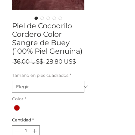
Piel de Cocodrilo
Cordero Color
Sangre de Buey
(100% Piel Genuina)
Precio
Precio
 36,00 US$ 
28,80 US$
de
Tamaño en pies cuadrados
*
oferta
Color
*
Cantidad
*