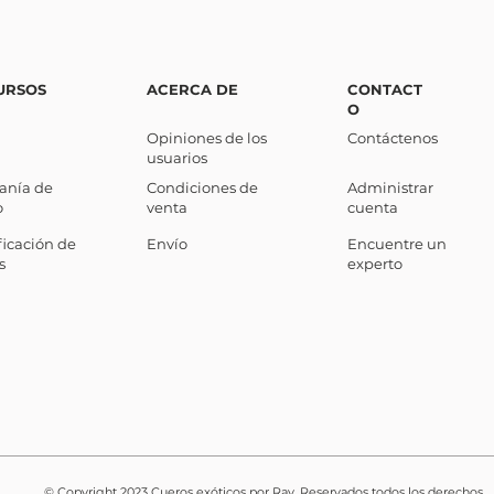
URSOS
ACERCA DE
CONTACT
O
Opiniones de los
Contáctenos
usuarios
sanía de
Condiciones de
Administrar
o
venta
cuenta
ficación de
Envío
Encuentre un
s
experto
© Copyright 2023 Cueros exóticos por Ray. Reservados todos los derechos.