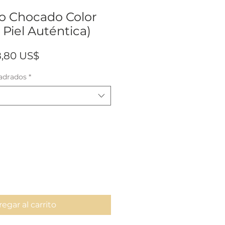
ro Chocado Color
 Piel Auténtica)
ecio
Precio
8,80 US$
de
adrados
*
oferta
egar al carrito