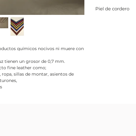
Piel de cordero
La piel natural más
mm de grosor es pe
en diferentes tam
oductos químicos nocivos ni muere con
ruz tienen un grosor de 0,7 mm.
to fine leather como;
 ropa, sillas de montar, asientos de
nturones,
s