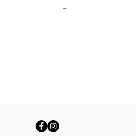
 fina de cordero/cabra de 0,7
rfecta para marroquinería fina
años