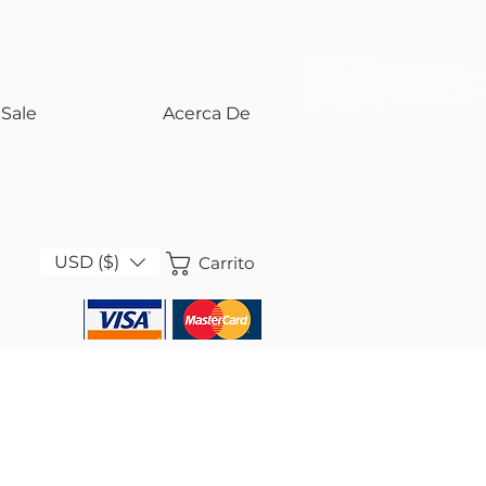
<!-- Google Tag Manager -->
<script>(function(w,d,s,l,i){w[l]=w[l]||[];w[l].push({'gtm.start':
new Date().getTime(),event:'gtm.js'});var f=d.getElementsByTagName(s)
j=d.createElement(s),dl=l!='dataLayer'?'&l='+l:'';j.async=true;j.src=
'https://www.googletagmanager.com/gtm.js?id='+i+dl;f.parentNode.insert
})(window,document,'script','dataLayer','GTM-KS858SH5');</script>
<!-- End Google Tag Manager -->
Sale
Acerca De
USD ($)
Carrito