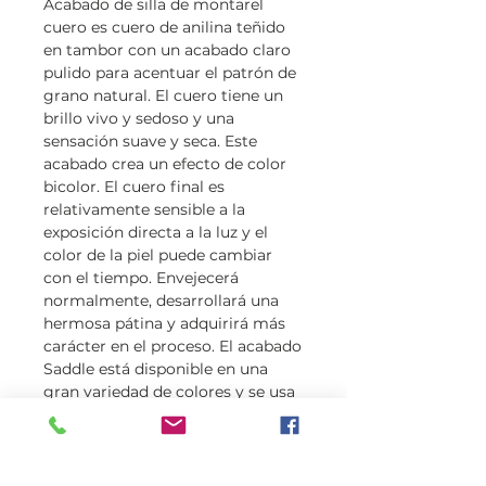
Acabado de silla de montar
el
cuero es cuero de anilina teñido
en tambor con un acabado claro
pulido para acentuar el patrón de
grano natural. El cuero tiene un
brillo vivo y sedoso y una
sensación suave y seca. Este
acabado crea un efecto de color
bicolor. El cuero final es
relativamente sensible a la
exposición directa a la luz y el
color de la piel puede cambiar
con el tiempo. Envejecerá
normalmente, desarrollará una
hermosa pátina y adquirirá más
carácter en el proceso. El acabado
Saddle está disponible en una
gran variedad de colores y se usa
principalmente en el mercado de
accesorios de moda como;
Interior del automóvil, muebles,
ropa, sillas de montar, asientos de