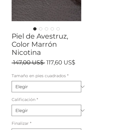
Piel de Avestruz,
Color Marrón
Nicotina
Precio
Precio
 147,00 US$ 
117,60 US$
de
Tamaño en pies cuadrados
*
oferta
Calificación
*
Finalizar
*