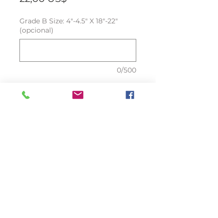
Grade B Size: 4"-4.5" X 18"-22"
(opcional)
0/500
Cantidad
*
Agregar al carrito
Nuestra piel de avestruz no tiene
productos químicos nocivos ni
está teñida de colores nocivos.
Todas nuestras pieles de avestruz
tienen un grosor de 1,2 mm,
Adecuado para cualquier